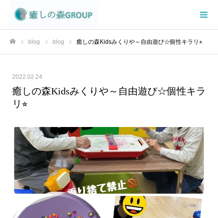
blog
blog
癒しの森Kidsみくりや～自由遊び☆個性キラリ⭐︎
ホーム
2022.02.24
癒しの森Kidsみくりや～自由遊び☆個性キラ
リ⭐︎