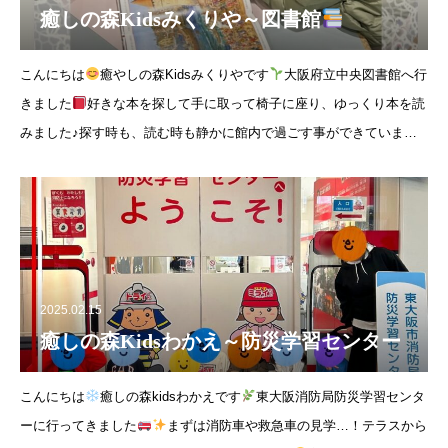
癒しの森Kidsみくりや～図書館
こんにちは
癒やしの森Kidsみくりやです
大阪府立中央図書館へ行
きました
好きな本を探して手に取って椅子に座り、ゆっくり本を読
みました♪探す時も、読む時も静かに館内で過ごす事ができていまし
た
2025.02.15
癒しの森Kidsわかえ～防災学習センター
こんにちは
癒しの森kidsわかえです
東大阪消防局防災学習センタ
ーに行ってきました
まずは消防車や救急車の見学…！テラスから