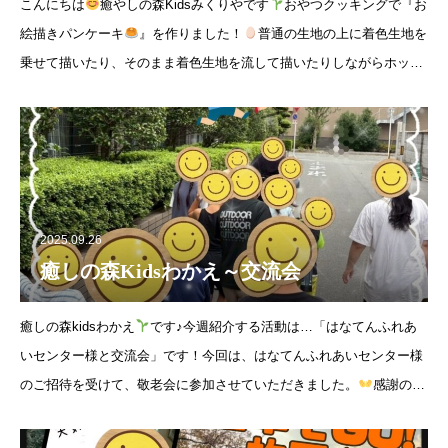
こんにちは
癒やしの森Kidsみくりやです
おやつクッキングで『お
絵描きパンケーキ
』を作りました！
普通の生地の上に着色生地を
乗せて描いたり、そのまま着色生地を流して描いたりしながらホット
プレートで良い感じに焼き上げました
みんな楽しく、美味しく食
べ
2025.09.26
癒しの森Kidsわかえ～交流会
癒しの森kidsわかえ
です♪今週紹介する活動は…「はなてんふれあ
いセンター様と交流会」です！今回は、はなてんふれあいセンター様
のご招待を受けて、敬老会に参加させていただきました。
感謝の気
持ちを込めて、夏休みの間に練習してきた音読
、ダンス
を披露し
ま