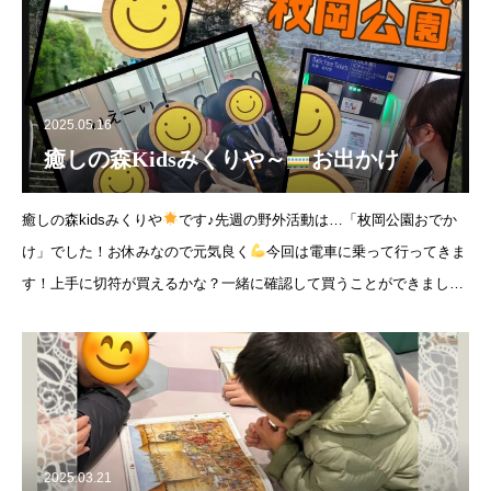
2025.05.16
癒しの森Kidsみくりや～
お出かけ
癒しの森kidsみくりや
です♪先週の野外活動は…「枚岡公園おでか
け」でした！お休みなので元気良く
今回は電車に乗って行ってきま
す！上手に切符が買えるかな？一緒に確認して買うことができました
雨の中、皆で歩いて良い景色も見たしいっぱい滑り台で遊んだね
帰
2025.03.21