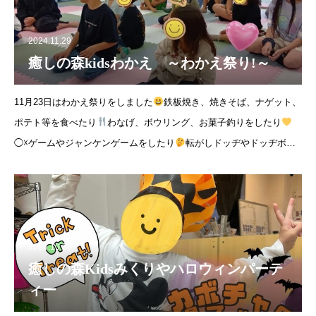
2024.11.29
癒しの森kidsわかえ ～わかえ祭り!～
11月23日はわかえ祭りをしました
鉄板焼き、焼きそば、ナゲット、
ポテト等を食べたり
わなげ、ボウリング、お菓子釣りをしたり
◯☓ゲームやジャンケンゲームをしたり
転がしドッヂやドッヂボー
ルを楽しんだり
ビンゴゲームを
2024.10.30
癒しの森Kidsみくりやハロウィンパーテ
ィー