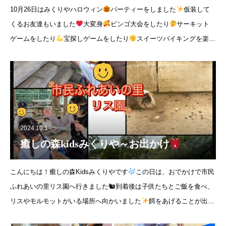
10月26日はみくりやハロウィン
パーティーをしました
仮装して
くるお友達もいました
大変身
ビンゴ大会をしたり
サーキット
ゲームをしたり
宝探しゲームをしたり
スイーツバイキングを楽し
んだり
ドーナツ積みゲームをしたり
お菓子を貰う時は合言
2024.10.1
癒しの森kidsみくりや～お出かけ
こんにちは！癒しの森Kidsみくりやです
この日は、おでかけで市民
ふれあいの里リス園へ行きました🐿到着後は子供たちとご飯を食べ、
リスやモルモットがいる場所へ向かいました
餌をあげることが出来
たため、子供たちはわくわくで順番に餌をあげていました！！その後