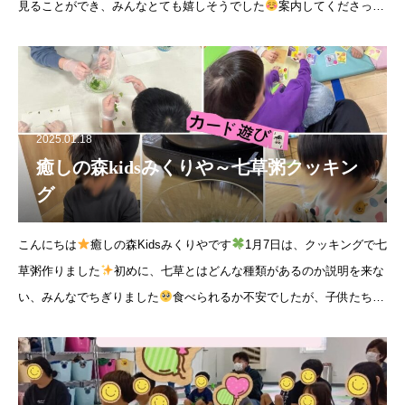
見ることができ、みんなとても嬉しそうでした
案内してくださった
方々のお話を聞いたり初期消火体験や地震体験を通じて災害に
2025.01.18
癒しの森kidsみくりや～七草粥クッキン
グ
こんにちは
癒しの森Kidsみくりやです
1月7日は、クッキングで七
草粥作りました
初めに、七草とはどんな種類があるのか説明を来な
い、みんなでちぎりました
食べられるか不安でしたが、子供たちは
美味しいといい何度もおかわりをしてくれています
その