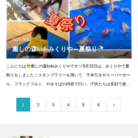
は
2024.09.11
癒しの森kidsみくりや～夏祭り
こんにちは
癒しの森kidsみくりやです
8月15日は、みくりやで夏
祭りをしました！スタンプラリーを用いて、千本引きやスーパーボー
ル、フランクフルト、やきそばの内容で行い、子供たちは笑顔で参加
してくれています
その後のピニャータでは、スイカの模様に
1
2
3
4
5
6