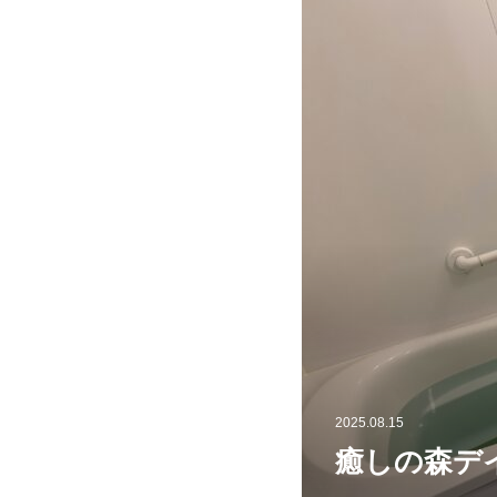
2025.08.15
癒しの森デ