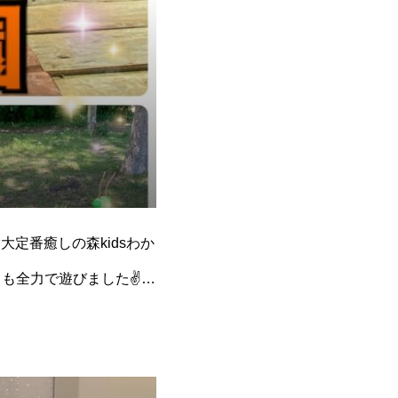
大定番癒しの森kidsわか
フも全力で遊びました✌
水