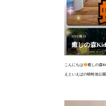
2025.08.19
癒しの森Ki
こんにちは
癒しの森ki
えといえばの蜻蛉池公園
鉄砲の貸し出しやスプリ