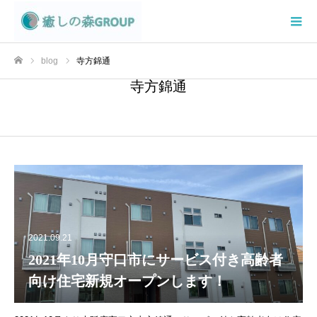
blog
寺方錦通
ホーム
寺方錦通
2021.09.21
2021年10月守口市にサービス付き高齢者
向け住宅新規オープンします！