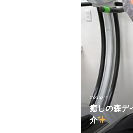
2023.02.11
癒しの森デ
介