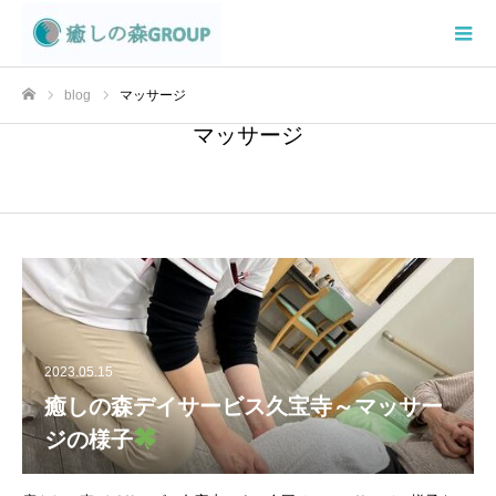
blog
マッサージ
ホーム
マッサージ
2023.05.15
癒しの森デイサービス久宝寺～マッサー
ジの様子