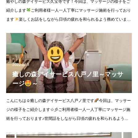
癒やしの森デイサービス久宝寺です！今回は、マッサージの様子をご
紹介します
ご利用者様一人一人丁寧にマッサージ施術を行っており
ます
楽しくお話をしながら日頃の疲れを和られるよう務めています
お電話等にてお気軽にお問い合わせ下
2022.07.9
癒しの森デイサービス八戸ノ里～マッサ
ージ
～
こんにちは☺癒しの森デイサービス八戸ノ里です
今回は、マッサー
ジの様子をご紹介します☆彡ご利用者様一人一人丁寧にマッサージ施
術を行っております♪世間話をしながら日頃の疲れを和られるよう務
めています( ⁎ᵕᴗᵕ⁎ )❤︎皆様の健康維