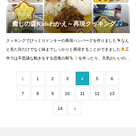
2023.12.12
癒しの森Kidsわかえ～再現クッキング
クッキングでびっくりドンキーの再現ハンバーグを作りました
なん
と見た目だけでなく味までしっかりと再現することができました
工
作では不思議な動きをする恐竜の卵
を作ったり、天気がいいので
最寄り駅まで散歩したりと盛りだくさんの一日でした
みんなどん
なプログラムにも全力で
1
2
3
4
5
6
7
8
9
10
11
12
13
14