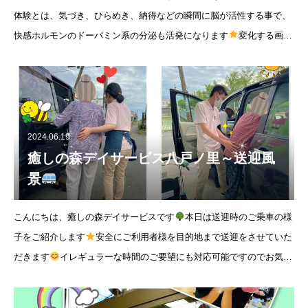
体験とは、気づき、ひらめき、納得などの瞬間に脳が活性する事で、
快感ホルモンのドーパミン系の分泌も活発になります
変化する画像
に気づく事が出来るか
スクリーンを使ってクイズ
2024.06.19
癒しの森デイサービス八戸ノ里～送迎風
景
こんにちは、癒しの森デイサービスです
本日は送迎時のご乗車の様
子をご紹介します
安全にご利用者様を目的地まで送迎をさせていた
だきます
イレギュラーな時間のご要望にも対応可能ですのでお気軽
にご相談下さい
また