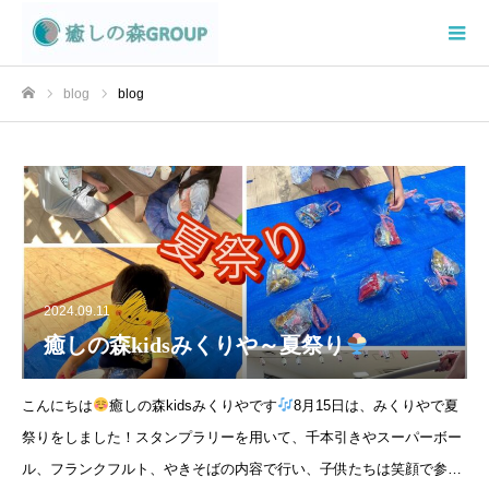
blog
blog
ホーム
2024.09.11
癒しの森kidsみくりや～夏祭り
こんにちは
癒しの森kidsみくりやです
8月15日は、みくりやで夏
祭りをしました！スタンプラリーを用いて、千本引きやスーパーボー
ル、フランクフルト、やきそばの内容で行い、子供たちは笑顔で参加