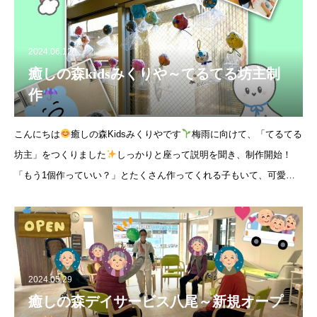
2024.06.12
癒しの森kidsみくりや～てるてる坊主制
作
こんにちは
癒しの森Kidsみくりやです
梅雨に向けて、「てるてる
坊主」をつくりました
しっかりと座って説明を聞き、制作開始！
「もう1個作っていい？」とたくさん作ってくれる子もいて、可愛い
顔やちょっと怖い顔など、いろいろな顔のてるてる坊主がたくさんで
きあがりま
2024.05.29
癒しの森デイサービス八尾～新規オープ