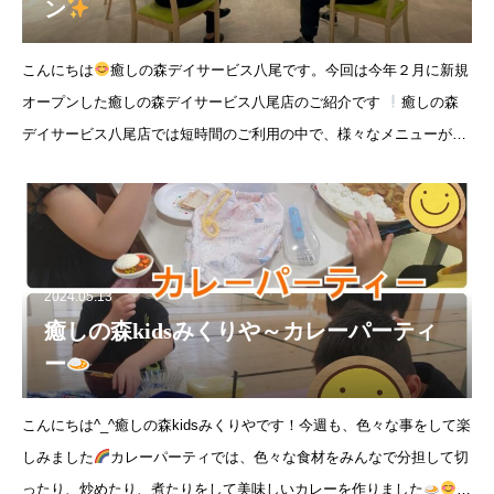
ン
こんにちは
癒しの森デイサービス八尾です。今回は今年２月に新規
オープンした癒しの森デイサービス八尾店のご紹介です
癒しの森
デイサービス八尾店では短時間のご利用の中で、様々なメニューがあ
りご利用者様に退屈な時間を作らないよう心掛け
2024.05.13
癒しの森kidsみくりや～カレーパーティ
ー
こんにちは^_^癒しの森kidsみくりやです！今週も、色々な事をして楽
しみました
カレーパーティでは、色々な食材をみんなで分担して切
ったり、炒めたり、煮たりをして美味しいカレーを作りました
チ