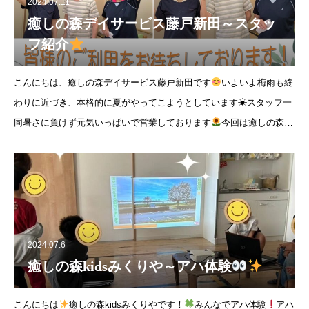
2024.07.11
癒しの森デイサービス藤戸新田～スタッ
フ紹介
こんにちは、癒しの森デイサービス藤戸新田です
いよいよ梅雨も終
わりに近づき、本格的に夏がやってこようとしています☀スタッフ一
同暑さに負けず元気いっぱいで営業しております
今回は癒しの森デ
イサービス藤戸新田のスタッフ紹介です
2024.07.6
癒しの森kidsみくりや～アハ体験
こんにちは
癒しの森kidsみくりやです！
みんなでアハ体験
アハ