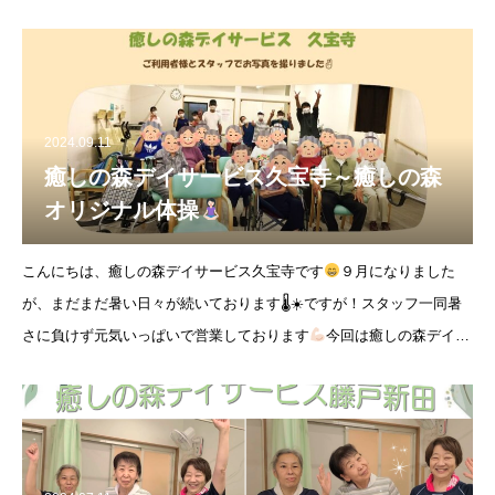
してくれています
その後のピニャータでは、スイカの模様に
2024.09.11
癒しの森デイサービス久宝寺～癒しの森
オリジナル体操
こんにちは、癒しの森デイサービス久宝寺です
９月になりました
が、まだまだ暑い日々が続いております🌡☀ですが！スタッフ一同暑
さに負けず元気いっぱいで営業しております
今回は癒しの森デイサ
ービスのオリジナル体操のご紹介です
今回ご紹介するの