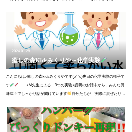
ーム対抗ボール落としでは、1人の力で
2024.01.29
癒しの森Kidsみくりや～化学実験
こんにちは♪癒しの森kidsみくりやです(o^^o)先日の化学実験の様子で
す
⭐︎M先生による 3つの実験⭐︎説明のお話中から、みんな興
味津々でしっかり話が聞けています
自分たちが 実際に混ぜたり触
ったりしてより楽しく取り