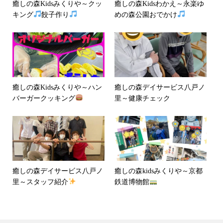
癒しの森Kidsみくりや～クッ
癒しの森Kidsわかえ～永楽ゆ
キング
餃子作り
めの森公園おでかけ
癒しの森Kidsみくりや～ハン
癒しの森デイサービス八戸ノ
バーガークッキング
里～健康チェック
癒しの森デイサービス八戸ノ
癒しの森kidsみくりや～京都
里～スタッフ紹介
鉄道博物館