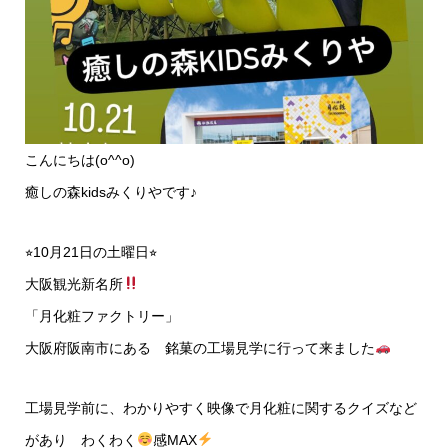
こんにちは(o^^o)
癒しの森kidsみくりやです♪
⭐︎10月21日の土曜日⭐︎
大阪観光新名所
「月化粧ファクトリー」
大阪府阪南市にある 銘菓の工場見学に行って来ました
工場見学前に、わかりやすく映像で月化粧に関するクイズなど
があり わくわく
感MAX