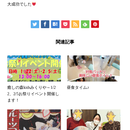
大成功でした
関連記事
癒しの森kidsみくりや～1/2
昼食タイム♪
2、2/5お祭りイベント開催し
ます！