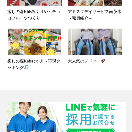
癒しの森Kidsみくりや～チョ
アミスタデイサービス南茨木
コフルーツつくり
～職員紹介～
癒しの森Kidsわかえ～再現ク
大人気のメドマー
ッキング