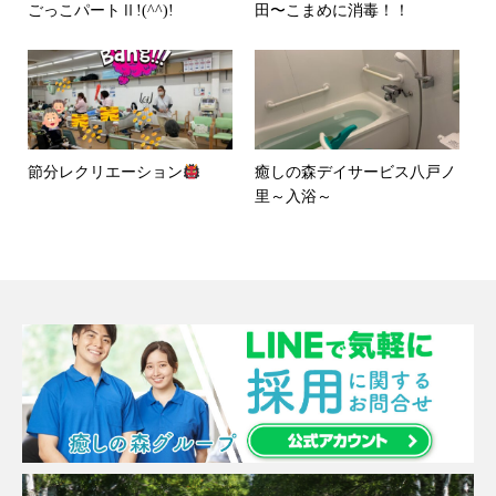
ごっこパートⅡ!(^^)!
田〜こまめに消毒！！
節分レクリエーション
癒しの森デイサービス八戸ノ
里～入浴～